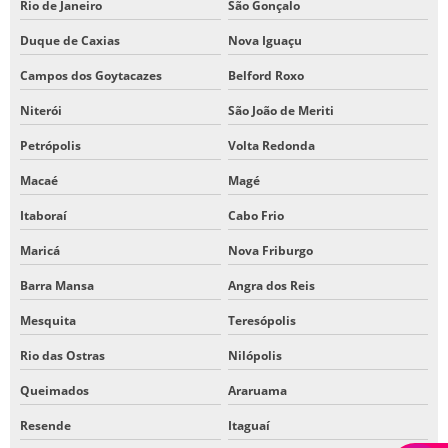
TELA DE ANIAGEM
Rio de Janeiro
São Gonçalo
TELA DE JUTA COMPRAR
Duque de Caxias
Nova Iguaçu
TELA DE JUTA PARA ANIAGEM
Campos dos Goytacazes
Belford Roxo
TELA DE JUTA PREÇO
Niterói
São João de Meriti
VENDA DE SACARIA DE RÁFIA
Petrópolis
Volta Redonda
Macaé
Magé
Itaboraí
Cabo Frio
Maricá
Nova Friburgo
Barra Mansa
Angra dos Reis
Mesquita
Teresópolis
Rio das Ostras
Nilópolis
Queimados
Araruama
Resende
Itaguaí