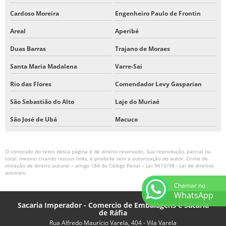
Cardoso Moreira
Engenheiro Paulo de Frontin
Areal
Aperibé
Duas Barras
Trajano de Moraes
Santa Maria Madalena
Varre-Sai
Rio das Flores
Comendador Levy Gasparian
São Sebastião do Alto
Laje do Muriaé
São José de Ubá
Macuco
O conteúdo do texto desta página é de direito reservado. Sua reprodução, parcial ou
total, mesmo citando nossos links, é proibida sem a autorização do autor. Crime de
violação de direito autoral – artigo 184 do Código Penal –
Lei 9610/98 - Lei de direitos
autorais
.
Chamar no
WhatsApp
Sacaria Imperador - Comercio de Embalagens e Sacaria
de Ráfia
Rua Alfredo Maurício Varela, 404 - Vila Varela