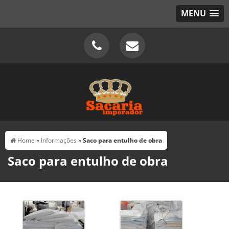
MENU
Home
»
Informações
»
Saco para entulho de obra
Saco para entulho de obra