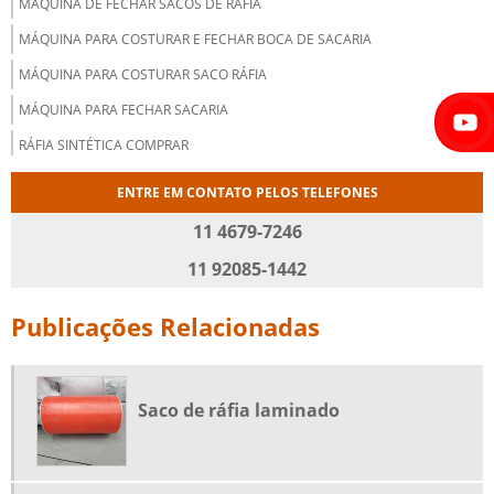
MÁQUINA DE FECHAR SACOS DE RÁFIA
MÁQUINA PARA COSTURAR E FECHAR BOCA DE SACARIA
MÁQUINA PARA COSTURAR SACO RÁFIA
MÁQUINA PARA FECHAR SACARIA
RÁFIA SINTÉTICA COMPRAR
SACARIA DE ENTULHO
ENTRE EM CONTATO PELOS TELEFONES
SACARIA DE RÁFIA
11 4679-7246
SACARIA DE RÁFIA NOVA
11 92085-1442
SACARIA DE RÁFIA VALVULADA
Publicações Relacionadas
SACO BIG BAGS
SACO DE RÁFIA
SACO DE RÁFIA BIG BAG
Saco de ráfia laminado
SACO DE RÁFIA COM ILHÓS
SACO DE RÁFIA CONVENCIONAL