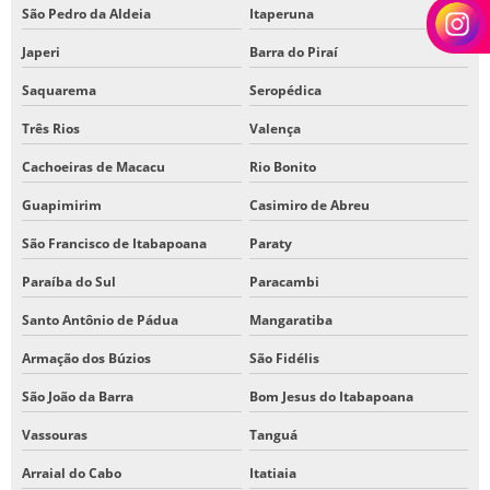
São Pedro da Aldeia
Itaperuna
Japeri
Barra do Piraí
Saquarema
Seropédica
Três Rios
Valença
Cachoeiras de Macacu
Rio Bonito
Guapimirim
Casimiro de Abreu
São Francisco de Itabapoana
Paraty
Paraíba do Sul
Paracambi
Santo Antônio de Pádua
Mangaratiba
Armação dos Búzios
São Fidélis
São João da Barra
Bom Jesus do Itabapoana
Vassouras
Tanguá
Arraial do Cabo
Itatiaia