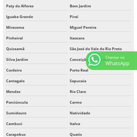
Paty do Alferes
Bom Jardim
Iguaba Grande
Piraí
Miracema
Miguel Pereira
Pinheiral
Itaocara
Quissamã
São José do Vale do Rio Preto
Chamar no
Silva Jardim
Conceição de Macabu
WhatsApp
Cordeiro
Porto Real
Cantagalo
Sapucaia
Mendes
Rio Claro
Porciúncula
Carmo
Sumidouro
Natividade
Cambuci
Italva
Carapebus
Quatis