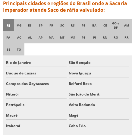
Principais cidades e regiões do Brasil onde a Sacaria
SACOS BIG BAG INDUSTRIAL
Imperador atende Saco de ráfia valvulado:
SACOS DE RÁFIA COMPRAR
SACOS DE RÁFIA LAMINADA
GO e
RJ
MG
ES
SP
PR
SC
RS
PE
BA
CE
AM
DF
SACOS DE RÁFIA PARA ENTULHO
PA
AC
AL
AP
MA
MT
MS
PB
PI
RN
RO
RR
SACOS DE RÁFIA PERSONALIZADOS
SE
TO
SACOS DE RÁFIA SEM IMPRESSÃO
TELA DE ANIAGEM
Rio de Janeiro
São Gonçalo
TELA DE JUTA COMPRAR
Duque de Caxias
Nova Iguaçu
TELA DE JUTA PARA ANIAGEM
Campos dos Goytacazes
Belford Roxo
TELA DE JUTA PREÇO
Niterói
São João de Meriti
VENDA DE SACARIA DE RÁFIA
Petrópolis
Volta Redonda
Macaé
Magé
Itaboraí
Cabo Frio