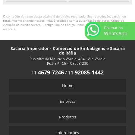
O conteúdo do texto desta página é de direito reservado. Sua reprodução, parcial ou
total, mesmo citando nossos links, é proibida sem a autorização do autor. Crime de
violação de direito autoral – artigo 184 do Código Penal –
Lei 9610/98 - Lei de direitos
Chamar no
autorais
.
WhatsApp
Sacaria Imperador - Comercio de Embalagens e Sacaria
de Ráfia
Rua Alfredo Maurício Varela, 404 - Vila Varela
Poá-SP - CEP: 08558-230
4679-7246
92085-1442
11
/
11
Home
Empresa
Produtos
Informações