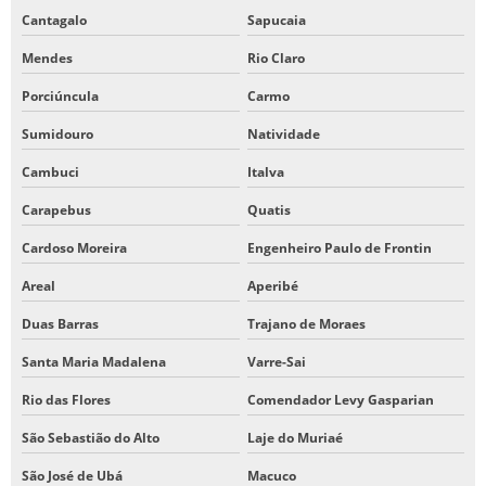
Cantagalo
Sapucaia
Mendes
Rio Claro
Porciúncula
Carmo
Sumidouro
Natividade
Cambuci
Italva
Carapebus
Quatis
Cardoso Moreira
Engenheiro Paulo de Frontin
Areal
Aperibé
Duas Barras
Trajano de Moraes
Santa Maria Madalena
Varre-Sai
Rio das Flores
Comendador Levy Gasparian
São Sebastião do Alto
Laje do Muriaé
São José de Ubá
Macuco