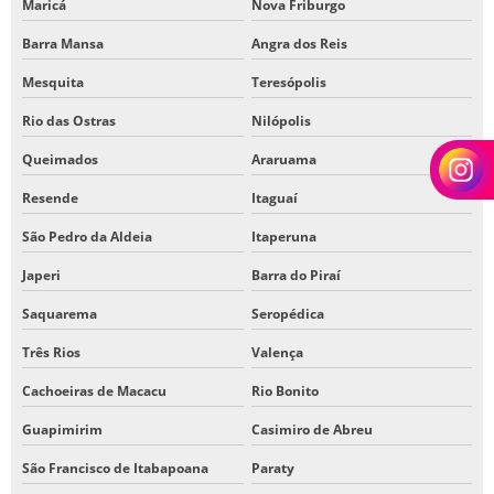
Maricá
Nova Friburgo
Barra Mansa
Angra dos Reis
Mesquita
Teresópolis
Rio das Ostras
Nilópolis
Queimados
Araruama
Resende
Itaguaí
São Pedro da Aldeia
Itaperuna
Japeri
Barra do Piraí
Saquarema
Seropédica
Três Rios
Valença
Cachoeiras de Macacu
Rio Bonito
Guapimirim
Casimiro de Abreu
São Francisco de Itabapoana
Paraty