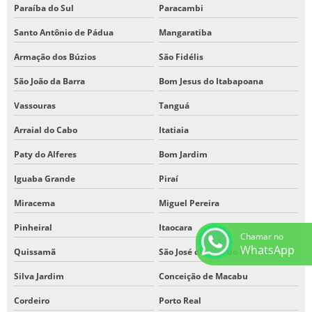
Paraíba do Sul
Paracambi
Santo Antônio de Pádua
Mangaratiba
Armação dos Búzios
São Fidélis
São João da Barra
Bom Jesus do Itabapoana
Vassouras
Tanguá
Arraial do Cabo
Itatiaia
Paty do Alferes
Bom Jardim
Iguaba Grande
Piraí
Miracema
Miguel Pereira
Pinheiral
Itaocara
Chamar no
WhatsApp
Quissamã
São José do Vale do Rio Preto
Silva Jardim
Conceição de Macabu
Cordeiro
Porto Real