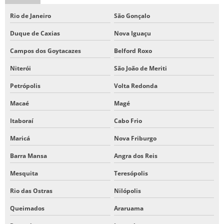
TELA DE ANIAGEM
Rio de Janeiro
São Gonçalo
TELA DE JUTA COMPRAR
Duque de Caxias
Nova Iguaçu
TELA DE JUTA PARA ANIAGEM
Campos dos Goytacazes
Belford Roxo
TELA DE JUTA PREÇO
Niterói
São João de Meriti
VENDA DE SACARIA DE RÁFIA
Petrópolis
Volta Redonda
Macaé
Magé
Itaboraí
Cabo Frio
Maricá
Nova Friburgo
Barra Mansa
Angra dos Reis
Mesquita
Teresópolis
Rio das Ostras
Nilópolis
Queimados
Araruama