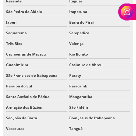
Resende
Itaguaí
São Pedro da Aldeia
Itaperuna
Japeri
Barra do Piraí
Saquarema
Seropédica
Três Rios
Valença
Cachoeiras de Macacu
Rio Bonito
Guapimirim
Casimiro de Abreu
São Francisco de Itabapoana
Paraty
Paraíba do Sul
Paracambi
Santo Antônio de Pádua
Mangaratiba
Armação dos Búzios
São Fidélis
São João da Barra
Bom Jesus do Itabapoana
Vassouras
Tanguá