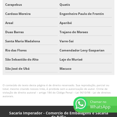
Carapebus
Quatis
Cardoso Moreira
Engenheiro Paulo de Frontin
Areal
Aperibé
Duas Barras
Trajano de Moraes
Santa Maria Madalena
Varre-Sai
Rio das Flores
Comendador Levy Gasparian
São Sebastião do Alto
Laje do Muriaé
São José de Ubá
Macuco
O conteúdo do texto desta página é de direito reservado. Sua reprodução, parcial ou
total, mesmo citando nossos links, é proibida sem a autorização do autor. Crime de
violação de direito autoral – artigo 184 do Código Penal –
Lei 9610/98 - Lei de direitos
autorais
.
Chamar no
WhatsApp
Sacaria Imperador - Comercio de Embalagens e Sacaria
de Ráfia