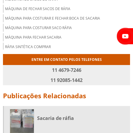
MÁQUINA DE FECHAR SACOS DE RÁFIA
MÁQUINA PARA COSTURAR E FECHAR BOCA DE SACARIA
MÁQUINA PARA COSTURAR SACO RÁFIA
MÁQUINA PARA FECHAR SACARIA
RÁFIA SINTÉTICA COMPRAR
SACARIA DE ENTULHO
ENTRE EM CONTATO PELOS TELEFONES
SACARIA DE RÁFIA
11 4679-7246
SACARIA DE RÁFIA NOVA
11 92085-1442
SACARIA DE RÁFIA VALVULADA
Publicações Relacionadas
SACO BIG BAGS
SACO DE RÁFIA
SACO DE RÁFIA BIG BAG
Sacaria de ráfia
SACO DE RÁFIA COM ILHÓS
SACO DE RÁFIA CONVENCIONAL