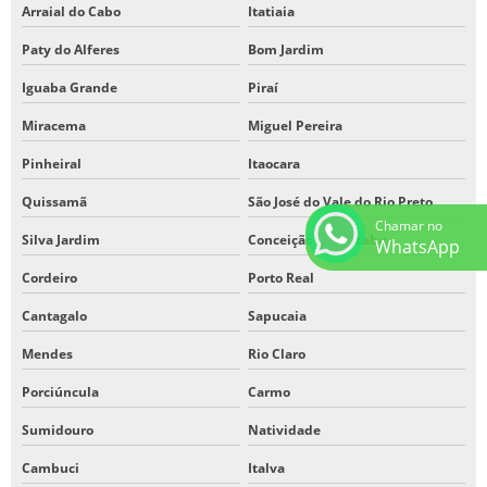
Arraial do Cabo
Itatiaia
Paty do Alferes
Bom Jardim
Iguaba Grande
Piraí
Miracema
Miguel Pereira
Pinheiral
Itaocara
Quissamã
São José do Vale do Rio Preto
Chamar no
Silva Jardim
Conceição de Macabu
WhatsApp
Cordeiro
Porto Real
Cantagalo
Sapucaia
Mendes
Rio Claro
Porciúncula
Carmo
Sumidouro
Natividade
Cambuci
Italva